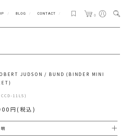
UP
BLOG
CONTACT
0
OBERT JUDSON / BUND (BINDER MINI
LET)
SCCD-11LS)
900円(税込)
説明