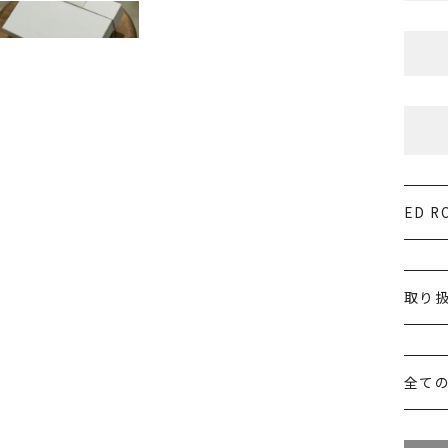
ED 
取り
全て