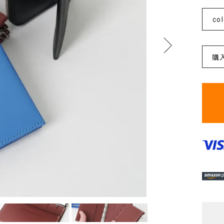
col
購