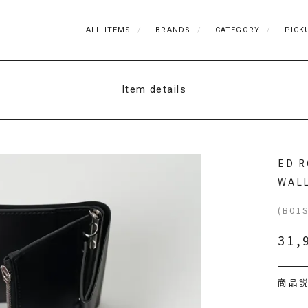
ALL ITEMS
BRANDS
CATEGORY
PICK
Item details
ED R
WAL
(B01
31,
商品